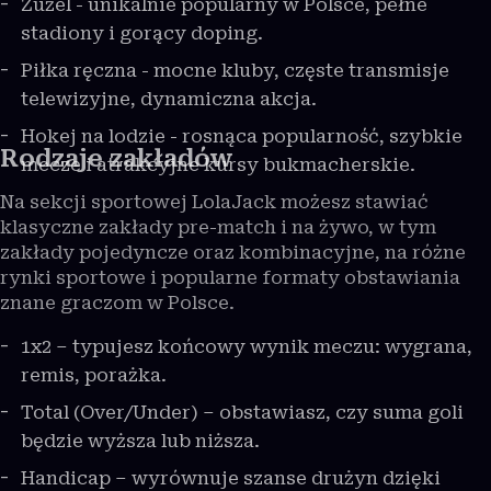
Żużel - unikalnie popularny w Polsce, pełne
stadiony i gorący doping.
Piłka ręczna - mocne kluby, częste transmisje
telewizyjne, dynamiczna akcja.
Hokej na lodzie - rosnąca popularność, szybkie
Rodzaje zakładów
mecze i atrakcyjne kursy bukmacherskie.
Na sekcji sportowej LolaJack możesz stawiać
klasyczne zakłady pre-match i na żywo, w tym
zakłady pojedyncze oraz kombinacyjne, na różne
rynki sportowe i popularne formaty obstawiania
znane graczom w Polsce.
1x2 – typujesz końcowy wynik meczu: wygrana,
remis, porażka.
Total (Over/Under) – obstawiasz, czy suma goli
będzie wyższa lub niższa.
Handicap – wyrównuje szanse drużyn dzięki