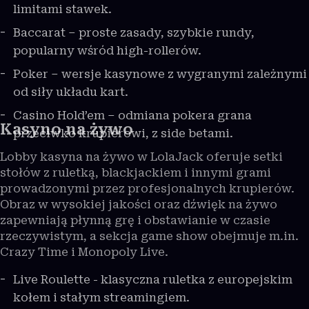
limitami stawek.
Baccarat – proste zasady, szybkie rundy,
popularny wśród high-rollerów.
Poker – wersje kasynowe z wygranymi zależnymi
od siły układu kart.
Casino Hold’em – odmiana pokera grana
Kasyno na żywo
przeciwko krupierowi, z side betami.
Lobby kasyna na żywo w LolaJack oferuje setki
stołów z ruletką, blackjackiem i innymi grami
prowadzonymi przez profesjonalnych krupierów.
Obraz w wysokiej jakości oraz dźwięk na żywo
zapewniają płynną grę i obstawianie w czasie
rzeczywistym, a sekcja game show obejmuje m.in.
Crazy Time i Monopoly Live.
Live Roulette - klasyczna ruletka z europejskim
kołem i stałym streamingiem.