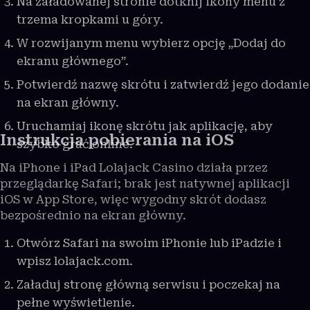
Na załadowanej stronie dotknij ikony menu z
trzema kropkami u góry.
W rozwijanym menu wybierz opcję „Dodaj do
ekranu głównego”.
Potwierdź nazwę skrótu i zatwierdź jego dodanie
na ekran główny.
Uruchamiaj ikonę skrótu jak aplikację, aby
Instrukcja pobierania na iOS
szybko grać online.
Na iPhone i iPad Lolajack Casino działa przez
przeglądarkę Safari; brak jest natywnej aplikacji
iOS w App Store, więc wygodny skrót dodasz
bezpośrednio na ekran główny.
Otwórz Safari na swoim iPhonie lub iPadzie i
wpisz lolajack.com.
Załaduj stronę główną serwisu i poczekaj na
pełne wyświetlenie.