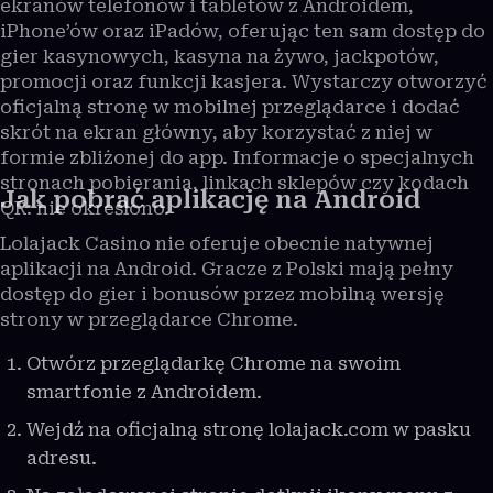
ekranów telefonów i tabletów z Androidem,
iPhone’ów oraz iPadów, oferując ten sam dostęp do
gier kasynowych, kasyna na żywo, jackpotów,
promocji oraz funkcji kasjera. Wystarczy otworzyć
oficjalną stronę w mobilnej przeglądarce i dodać
skrót na ekran główny, aby korzystać z niej w
formie zbliżonej do app. Informacje o specjalnych
stronach pobierania, linkach sklepów czy kodach
Jak pobrać aplikację na Android
QR: nie określono.
Lolajack Casino nie oferuje obecnie natywnej
aplikacji na Android. Gracze z Polski mają pełny
dostęp do gier i bonusów przez mobilną wersję
strony w przeglądarce Chrome.
Otwórz przeglądarkę Chrome na swoim
smartfonie z Androidem.
Wejdź na oficjalną stronę lolajack.com w pasku
adresu.