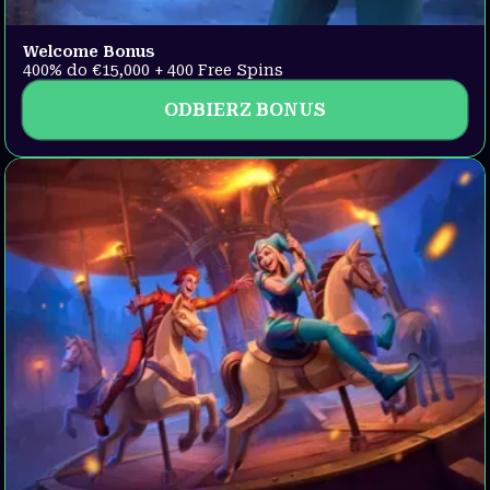
Welcome Bonus
400% do €15,000 + 400 Free Spins
ODBIERZ BONUS