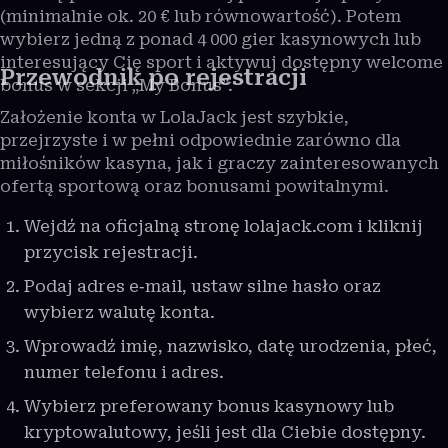
(minimalnie ok. 20 € lub równowartość). Potem
wybierz jedną z ponad 4 000 gier kasynowych lub
interesujący Cię sport i aktywuj dostępny welcome
Przewodnik po rejestracji
bonus w sekcji „My Bonus”.
Założenie konta w LolaJack jest szybkie,
przejrzyste i w pełni odpowiednie zarówno dla
miłośników kasyna, jak i graczy zainteresowanych
ofertą sportową oraz bonusami powitalnymi.
Wejdź na oficjalną stronę lolajack.com i kliknij
przycisk rejestracji.
Podaj adres e‑mail, ustaw silne hasło oraz
wybierz walutę konta.
Wprowadź imię, nazwisko, datę urodzenia, płeć,
numer telefonu i adres.
Wybierz preferowany bonus kasynowy lub
kryptowalutowy, jeśli jest dla Ciebie dostępny.