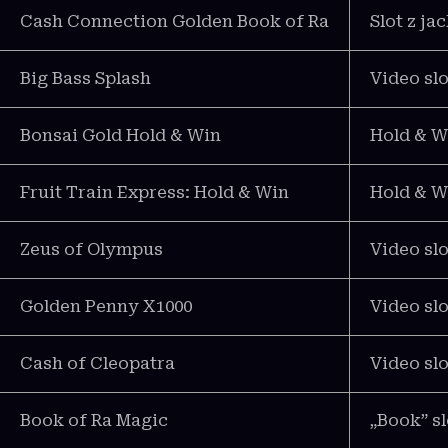
Cash Connection Golden Book of Ra
Slot z j
Big Bass Splash
Video slo
Bonsai Gold Hold & Win
Hold & W
Fruit Train Express: Hold & Win
Hold & W
Zeus of Olympus
Video slo
Golden Penny X1000
Video slo
Cash of Cleopatra
Video slo
Book of Ra Magic
„Book” sl