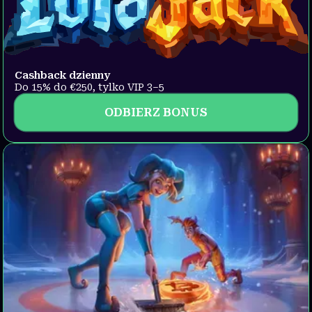
Cashback dzienny
Do 15% do €250, tylko VIP 3–5
ODBIERZ BONUS