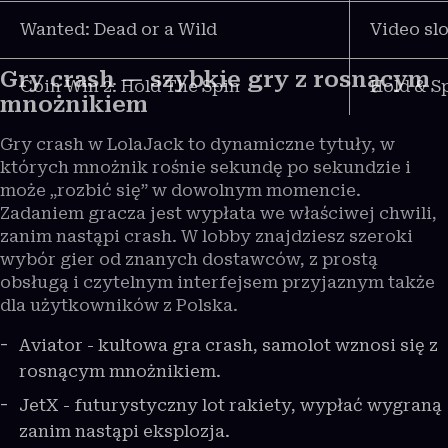
Wanted: Dead or a Wild
Video slo
Gry crash — szybkie gry z rosnącym
Coin Win 2: Hold The Spin
Hold & S
mnożnikiem
Gry crash w LolaJack to dynamiczne tytuły, w
których mnożnik rośnie sekundę po sekundzie i
może „rozbić się” w dowolnym momencie.
Zadaniem gracza jest wypłata we właściwej chwili,
zanim nastąpi crash. W lobby znajdziesz szeroki
wybór gier od znanych dostawców, z prostą
obsługą i czytelnym interfejsem przyjaznym także
dla użytkowników z Polska.
Aviator - kultowa gra crash, samolot wznosi się z
rosnącym mnożnikiem.
JetX - futurystyczny lot rakiety, wypłać wygraną
zanim nastąpi eksplozja.