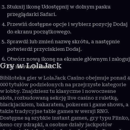
Stuknij ikonę Udostępnij w dolnym pasku
przeglądarki Safari.
Przewiń dostępne opcje i wybierz pozycję Dodaj
do ekranu początkowego.
Sprawdź lub zmień nazwę skrótu, a następnie
potwierdź przyciskiem Dodaj.
Otwórz nową ikonę na ekranie głównym i zaloguj
Gry w LolaJack
się na swoje konto.
Biblioteka gier w LolaJack Casino obejmuje ponad 4
000 tytułów podzielonych na przejrzyste kategorie
w lobby. Znajdziesz tu klasyczne i nowoczesne
slots, rozbudowaną sekcję live casino z ruletką,
blackjackiem, bakaratem, pokerem i game shows, a
także tradycyjne table games w wersji RNG.
Dostępne są szybkie instant games, gry typu Plinko,
keno czy zdrapki, a osobne działy jackpotów