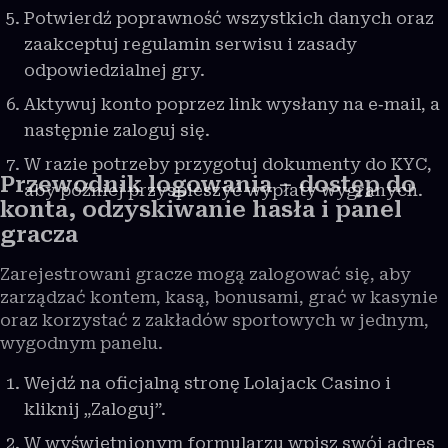
Potwierdź poprawność wszystkich danych oraz
zaakceptuj regulamin serwisu i zasady
odpowiedzialnej gry.
Aktywuj konto poprzez link wysłany na e‑mail, a
następnie zaloguj się.
W razie potrzeby przygotuj dokumenty do KYC,
Przewodnik logowania – dostęp do
aby później przyspieszyć wypłaty wygranych.
konta, odzyskiwanie hasła i panel
gracza
Zarejestrowani gracze mogą zalogować się, aby
zarządzać kontem, kasą, bonusami, grać w kasynie
oraz korzystać z zakładów sportowych w jednym,
wygodnym panelu.
Wejdź na oficjalną stronę Lolajack Casino i
kliknij „Zaloguj”.
W wyświetnionym formularzu wpisz swój adres